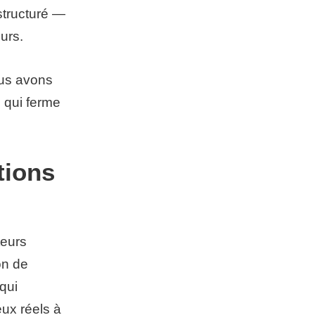
structuré —
eurs.
ous avons
s qui ferme
tions
teurs
on de
 qui
eux réels à