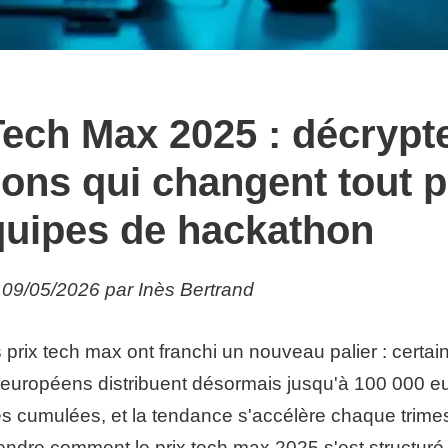
Tech Max 2025 : décrypte
ions qui changent tout 
quipes de hackathon
e 09/05/2026 par Inès Bertrand
 prix tech max ont franchi un nouveau palier : certai
européens distribuent désormais jusqu'à 100 000 e
 cumulées, et la tendance s'accélère chaque trimest
ndre comment le prix tech max 2025 s'est structuré,