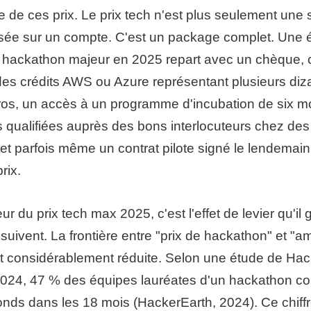
 de ces prix. Le prix tech n'est plus seulement un
rsée sur un compte. C'est un package complet. Une 
 hackathon majeur en 2025 repart avec un chèque, c
des crédits AWS ou Azure représentant plusieurs diz
uros, un accès à un programme d'incubation de six m
s qualifiées auprès des bons interlocuteurs chez de
 et parfois même un contrat pilote signé le lendemain
rix.
eur du prix tech max 2025, c'est l'effet de levier qu'i
 suivent. La frontière entre "prix de hackathon" et "
st considérablement réduite. Selon une étude de Ha
2024, 47 % des équipes lauréates d'un hackathon cor
onds dans les 18 mois (HackerEarth, 2024). Ce chiff