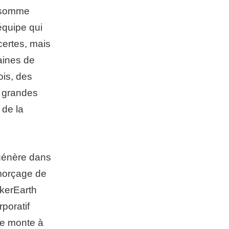
e somme
équipe qui
ertes, mais
aines de
ois, des
s grandes
 de la
l génère dans
amorçage de
ckerEarth
poratif
re monte à