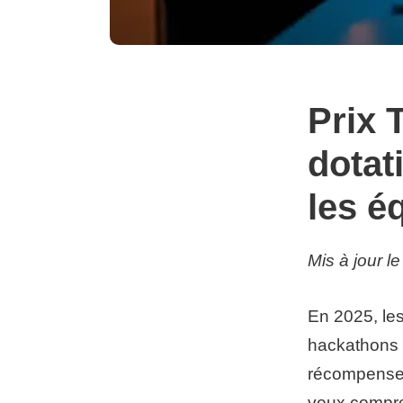
Prix 
dotat
les é
Mis à jour l
En 2025, les
hackathons 
récompenses
veux compre