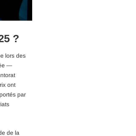
25 ?
e lors des
née —
ntorat
rix ont
portés par
iats
de de la