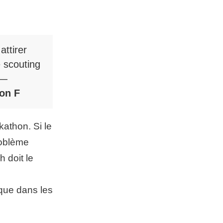
attirer
 scouting
 —
ion F
athon. Si le
roblème
h doit le
que dans les