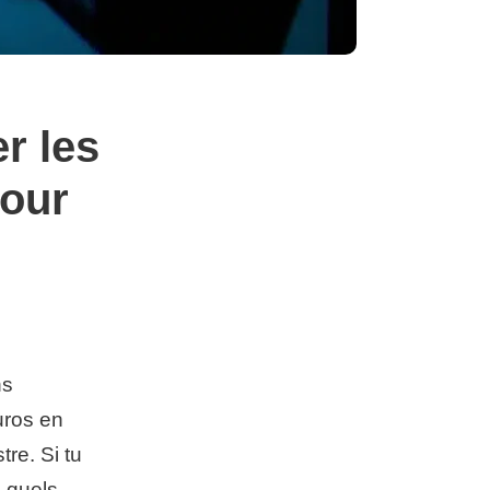
r les
pour
ns
uros en
re. Si tu
 quels