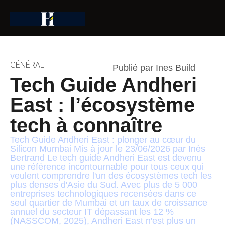
GÉNÉRAL
Publié par Ines Build
Tech Guide Andheri
East : l’écosystème
tech à connaître
Tech Guide Andheri East : plonger au cœur du
Silicon Mumbai Mis à jour le 23/06/2026 par Inès
Bertrand Le tech guide Andheri East est devenu
une référence incontournable pour tous ceux qui
veulent comprendre l'un des écosystèmes tech les
plus denses d'Asie du Sud. Avec plus de 5 000
entreprises technologiques recensées dans ce
seul quartier de Mumbai et un taux de croissance
annuel du secteur IT dépassant les 12 %
(NASSCOM, 2025), Andheri East n'est plus un