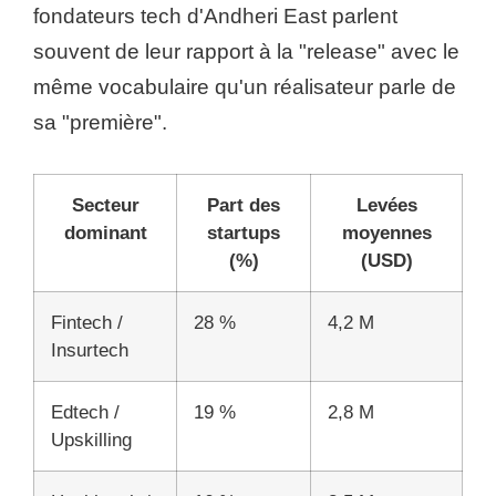
fondateurs tech d'Andheri East parlent
souvent de leur rapport à la "release" avec le
même vocabulaire qu'un réalisateur parle de
sa "première".
Secteur
Part des
Levées
dominant
startups
moyennes
(%)
(USD)
Fintech /
28 %
4,2 M
Insurtech
Edtech /
19 %
2,8 M
Upskilling