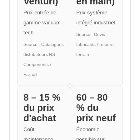
Venturi)
en main)
Prix entrée de
Prix système
gamme vacuum
intégré industriel
tech
Source : Devis
Source : Catalogues
fabricants / retours
distributeurs RS
terrain
Components /
Farnell
8 – 15 %
60 – 80
du prix
% du
d'achat
prix neuf
Coût
Économie
maintenance
possible sur