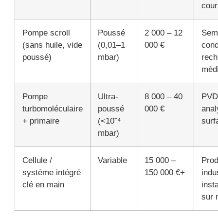
cour
Pompe scroll
Poussé
2 000 – 12
Sem
(sans huile, vide
(0,01–1
000 €
cond
poussé)
mbar)
rech
médi
Pompe
Ultra-
8 000 – 40
PVD
turbomoléculaire
poussé
000 €
anal
+ primaire
(<10⁻⁴
surf
mbar)
Cellule /
Variable
15 000 –
Prod
système intégré
150 000 €+
indus
clé en main
insta
sur 