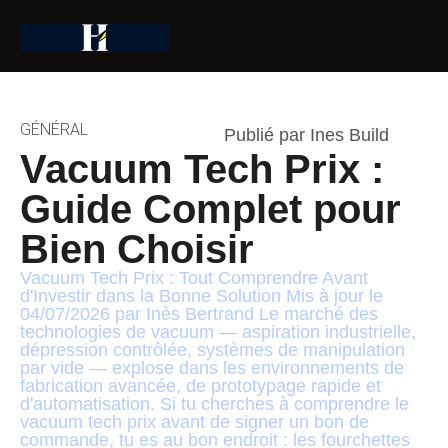
GÉNÉRAL
Publié par Ines Build
Vacuum Tech Prix :
Guide Complet pour
Bien Choisir
Vacuum Tech Prix : Tout Comprendre Avant
d'Investir dans la Bonne Solution Mis à jour le
04/07/2026 par Inès Bertrand Le marché des
technologies de vacuum — aspiration industrielle,
dépression contrôlée, systèmes de manipulation
par vide — explose dans les environnements de
fabrication avancée, de prototypage rapide et
d'automatisation. Si tu cherches à comprendre le
vacuum tech prix avant de signer un bon de
commande, tu es au bon endroit : les fourchettes