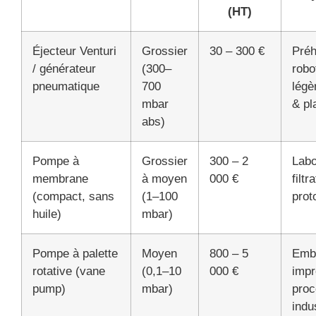
(HT)
Éjecteur Venturi
Grossier
30 – 300 €
Préh
/ générateur
(300–
robo
pneumatique
700
légè
mbar
& pl
abs)
Pompe à
Grossier
300 – 2
Labo
membrane
à moyen
000 €
filtr
(compact, sans
(1–100
prot
huile)
mbar)
Pompe à palette
Moyen
800 – 5
Emba
rotative (vane
(0,1–10
000 €
impr
pump)
mbar)
pro
indu