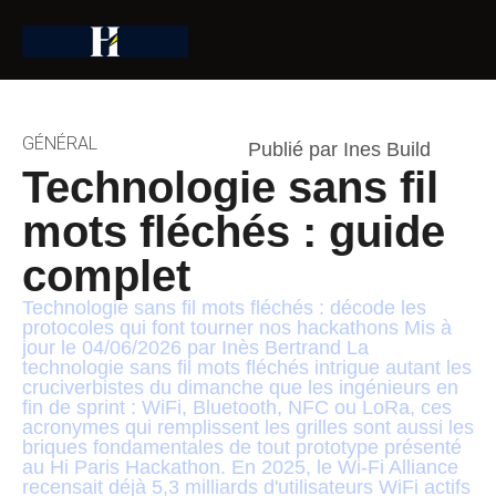
GÉNÉRAL
Publié par Ines Build
Technologie sans fil
mots fléchés : guide
complet
Technologie sans fil mots fléchés : décode les
protocoles qui font tourner nos hackathons Mis à
jour le 04/06/2026 par Inès Bertrand La
technologie sans fil mots fléchés intrigue autant les
cruciverbistes du dimanche que les ingénieurs en
fin de sprint : WiFi, Bluetooth, NFC ou LoRa, ces
acronymes qui remplissent les grilles sont aussi les
briques fondamentales de tout prototype présenté
au Hi Paris Hackathon. En 2025, le Wi-Fi Alliance
recensait déjà 5,3 milliards d'utilisateurs WiFi actifs