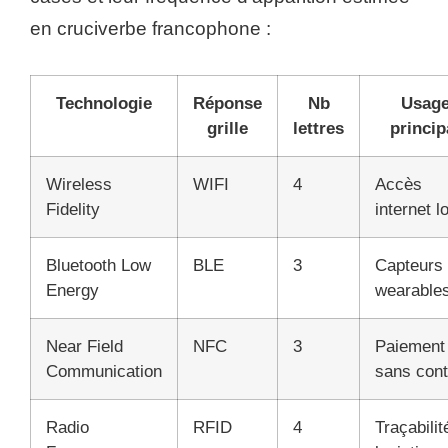
en cruciverbe francophone :
Technologie
Réponse
Nb
Usag
grille
lettres
princip
Wireless
WIFI
4
Accès
Fidelity
internet l
Bluetooth Low
BLE
3
Capteurs 
Energy
wearable
Near Field
NFC
3
Paiement
Communication
sans cont
Radio
RFID
4
Traçabilit