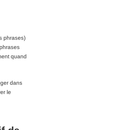
s phrases)
 phrases
ement quand
onger dans
er le