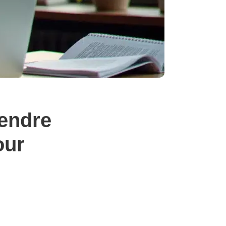
rendre
our