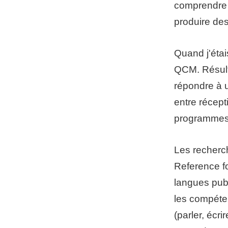
comprendre 
produire des
Quand j'étai
QCM. Résulta
répondre à 
entre récepti
programmes 
Les recher
Reference f
langues publ
les compéte
(parler, écr