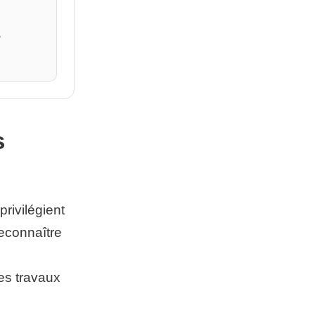
,
s
rivilégient
reconnaître
es travaux
: