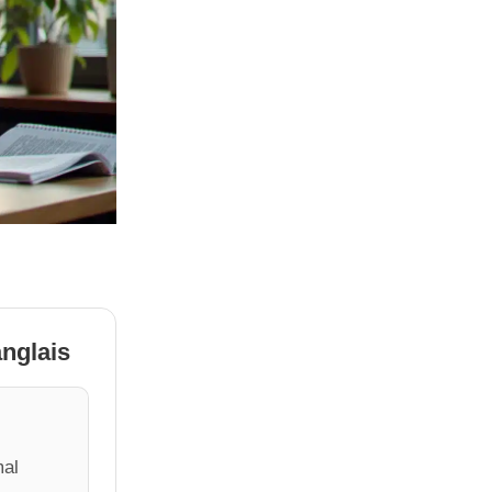
anglais
mal