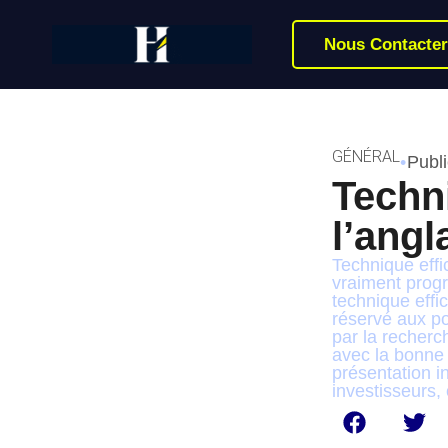
Nous Contacter
GÉNÉRAL
•
Publi
Techn
l’angl
Technique effi
vraiment progr
technique effi
réservé aux p
par la recherc
avec la bonne 
présentation i
investisseurs,