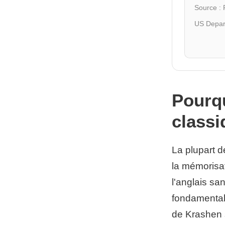
Source : F
US Depar
Pourqu
class
La plupart d
la mémorisat
l'anglais san
fondamental
de Krashen s