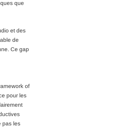
giques que
udio et des
pable de
nne. Ce gap
ramework of
ce pour les
clairement
ductives
e pas les