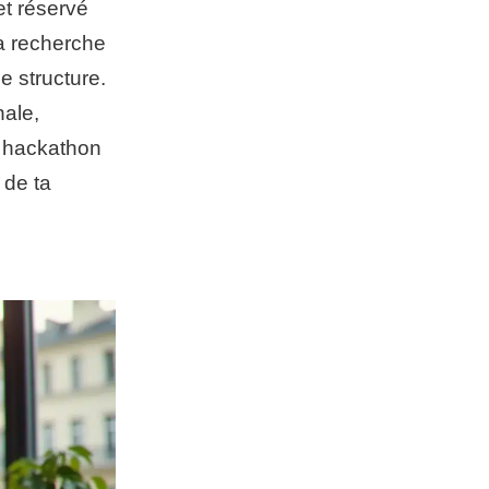
et réservé
a recherche
e structure.
nale,
n hackathon
 de ta