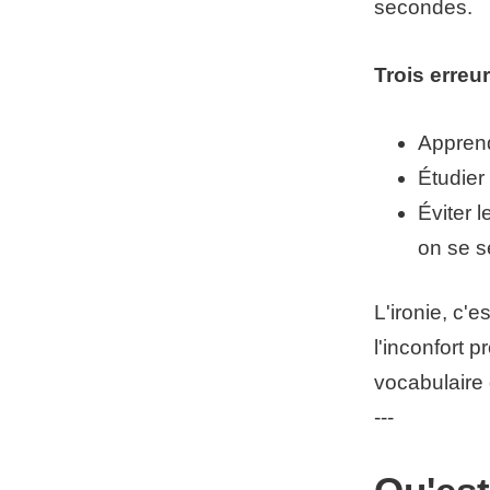
secondes.
Trois erreu
Apprend
Étudier
Éviter 
on se s
L'ironie, c'
l'inconfort p
vocabulaire
---