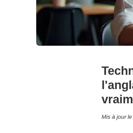
Techn
l'ang
vraim
Mis à jour l