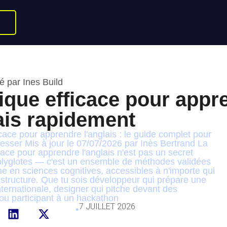
é par Ines Build
ique efficace pour appr
ais rapidement
cace pour apprendre l'anglais : le guide complet pour
esser Mis à jour le 07/07/2026 par Inès Bertrand La
cace pour apprendre l'anglais n'est pas un secret
olyglotes — c'est un ensemble de méthodes validées
he en sciences cognitives, accessibles à n'importe qui
structure. Que tu sois développeur qui prépare une
nternationale, designer qui pitche devant des
 ou participant à un hackathon
7 JUILLET 2026
•