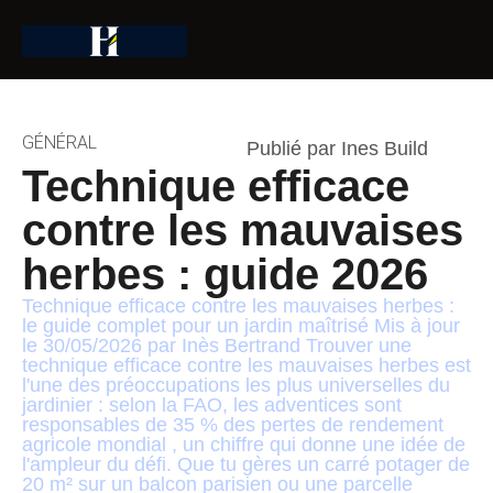
GÉNÉRAL
Publié par Ines Build
Technique efficace
contre les mauvaises
herbes : guide 2026
Technique efficace contre les mauvaises herbes :
le guide complet pour un jardin maîtrisé Mis à jour
le 30/05/2026 par Inès Bertrand Trouver une
technique efficace contre les mauvaises herbes est
l'une des préoccupations les plus universelles du
jardinier : selon la FAO, les adventices sont
responsables de 35 % des pertes de rendement
agricole mondial , un chiffre qui donne une idée de
l'ampleur du défi. Que tu gères un carré potager de
20 m² sur un balcon parisien ou une parcelle