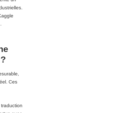
ustrielles.
Kaggle
.
ne
 ?
surable,
éel. Ces
traduction