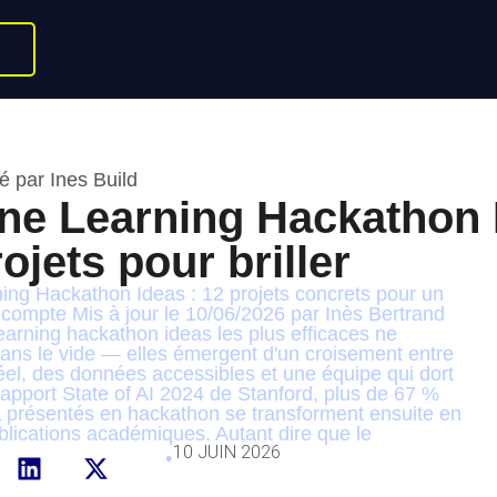
é par Ines Build
ne Learning Hackathon 
rojets pour briller
ing Hackathon Ideas : 12 projets concrets pour un
compte Mis à jour le 10/06/2026 par Inès Bertrand
arning hackathon ideas les plus efficaces ne
ans le vide — elles émergent d'un croisement entre
el, des données accessibles et une équipe qui dort
rapport State of AI 2024 de Stanford, plus de 67 %
L présentés en hackathon se transforment ensuite en
lications académiques. Autant dire que le
10 JUIN 2026
•