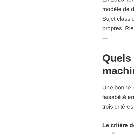
modèle de dé
Sujet class
propres. Rie
---
Quels 
machin
Une bonne m
faisabilité 
trois critèr
Le critère d