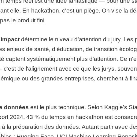
en temps réel est une idée fantastique — pour une s
ant elle. En hackathon, c'est un piège. On vise la d
as le produit fini.
d'impact
détermine le niveau d'attention du jury. Les p
s enjeux de santé, d'éducation, de transition écolo
ité captent systématiquement plus d'attention. Ce n'
c'est de l'alignement avec ce que les jurys, souven
mique ou des grandes entreprises, cherchent à fin
de données
est le plus technique. Selon Kaggle's Sta
ort 2024, 43 % du temps en hackathon est consacr
 à la préparation des données. Autant partir avec de
tables : Hugging Face, UCI Machine Learning Reposit