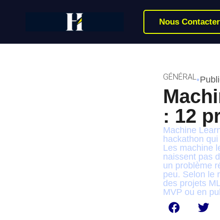
Nous Contacter
GÉNÉRAL
•
Publi
Machi
: 12 p
Machine Learn
hackathon qui 
Les machine le
naissent pas d
un problème ré
peu. Selon le 
des projets M
MVP ou en pub