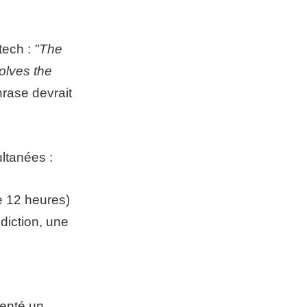
tech :
"The
olves the
rase devrait
ltanées :
e 12 heures)
diction, une
senté un