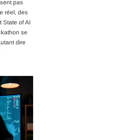
ssent pas
e réel, des
 State of AI
ckathon se
utant dire
.