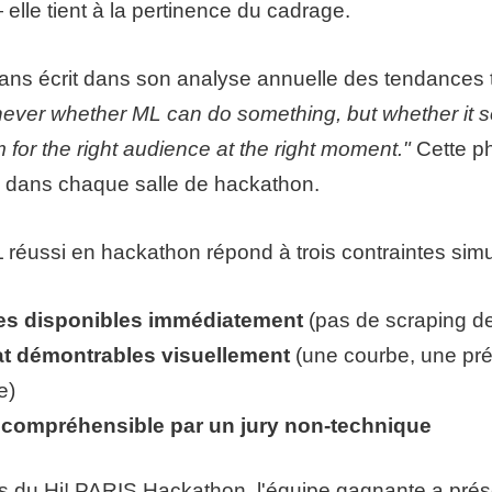
elle tient à la pertinence du cadrage.
ans écrit dans son analyse annuelle des tendances 
never whether ML can do something, but whether it s
m for the right audience at the right moment."
Cette ph
e dans chaque salle de hackathon.
 réussi en hackathon répond à trois contraintes simu
s disponibles immédiatement
(pas de scraping d
at démontrables visuellement
(une courbe, une pré
e)
 compréhensible par un jury non-technique
rs du Hi! PARIS Hackathon, l'équipe gagnante a pré