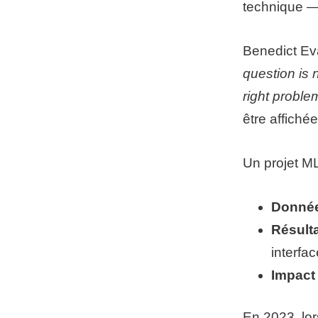
technique — 
Benedict Ev
question is 
right proble
être affiché
Un projet ML
Donnée
Résult
interfac
Impact
En 2023, lo