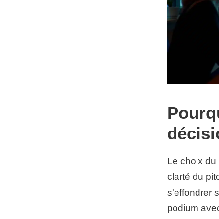
Pourqu
décisi
Le choix du p
clarté du pi
s'effondrer 
podium avec 