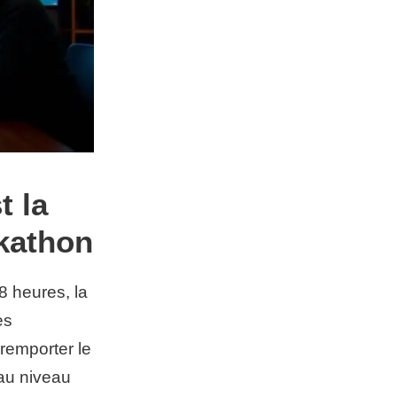
t la
ckathon
48 heures, la
es
 remporter le
 au niveau