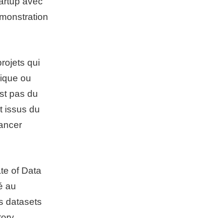
tartup avec
émonstration
rojets qui
gique ou
est pas du
t issus du
ancer
te of Data
é au
s datasets
ory,