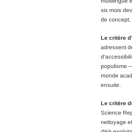
multilingue 
six mois dev
de concept, p
Le critère 
adressent de
d'accessibil
populisme — 
monde acadé
ensuite.
Le critère 
Science Rep
nettoyage et
déjà exploi